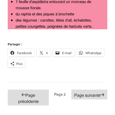
1 feuille d’aspidistra entourant un morceau de
mousse florale.
du raphia et des piques à brochette
des légumes : carottes, têtes d’ail, échalottes,
petites courgettes, poignées de haricots verts.
Partager :
Facebook
X
E-mail
WhatsApp
Plus
Pagination
Page
2
Page
Page suivante
des
précédente
publications