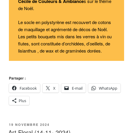
Cécile de Couleurs & Ambiance
s sur le thème
de Noêl.
Le socle en polystyrène est recouvert de cotons
de maquillage et agrémenté de décos de Noêl.
Les petits bouquets mis dans les verres à vin ou
flutes, sont constituée d’orchidées, d’oeillets, de
lisianthus , de wax et de graminées dorées.
Partager :
Facebook
X
E-mail
WhatsApp
Plus
PUBLIÉ
19 NOVEMBRE 2024
LE
Art Floral (14-11- 2024)