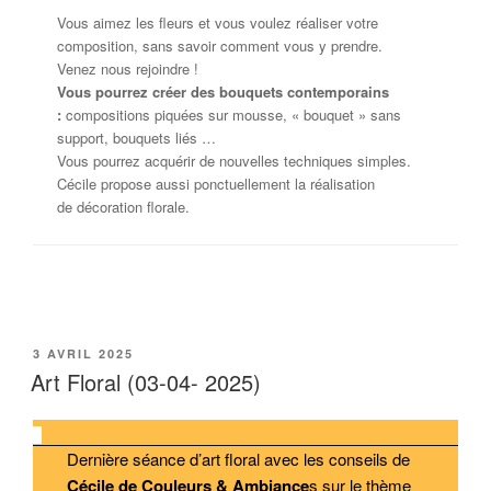
Vous aimez les fleurs et vous voulez réaliser votre
composition, sans savoir comment vous y prendre.
Venez nous rejoindre !
Vous pourrez créer des bouquets contemporains
:
compositions piquées sur mousse, « bouquet » sans
support, bouquets liés …
Vous pourrez acquérir de nouvelles techniques simples.
Cécile propose aussi ponctuellement la réalisation
de décoration florale.
PUBLIÉ
3 AVRIL 2025
LE
Art Floral (03-04- 2025)
Dernière séance d’art floral avec les conseils de
Cécile de Couleurs & Ambiance
s sur le thème