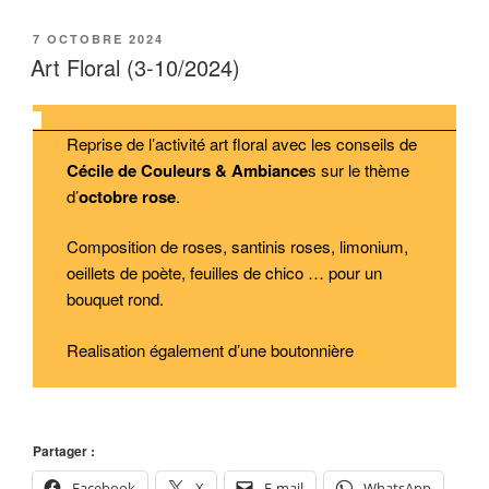
PUBLIÉ
7 OCTOBRE 2024
LE
Art Floral (3-10/2024)
Reprise de l’activité art floral avec les conseils de
Cécile de Couleurs & Ambiance
s sur le thème
d’
octobre rose
.
Composition de roses, santinis roses, limonium,
oeillets de poète, feuilles de chico … pour un
bouquet rond.
Realisation également d’une boutonnière
Partager :
Facebook
X
E-mail
WhatsApp