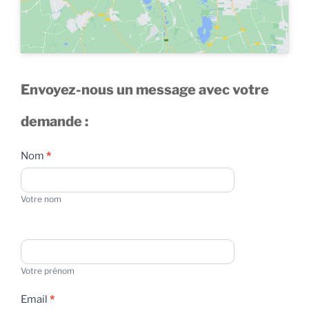
Envoyez-nous un message avec votre
demande :
Contact
Nom
*
Votre nom
Votre prénom
Email
*