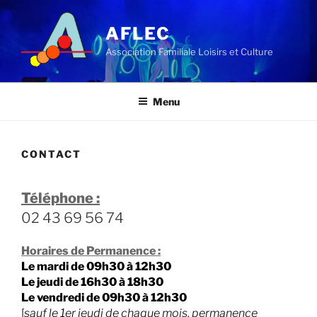
Aller
au
AFLEC
contenu
Association Familiale Loisirs et Culture
principal
Menu
CONTACT
Téléphone :
02 43 69 56 74
Horaires de Permanence :
Le mardi de 09h30 à 12h30
Le jeudi de 16h30 à 18h30
Le vendredi de 09h30 à 12h30
[
sauf le 1er jeudi de chaque mois, permanence