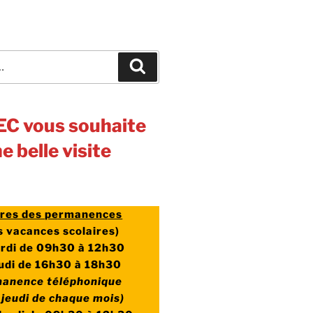
Recherche
EC vous souhaite
e belle visite
ires des permanences
 vacances scolaires)
rdi de 09h30 à 12h30
eudi de 16h30 à 18h30
manence téléphonique
r jeudi de chaque mois)