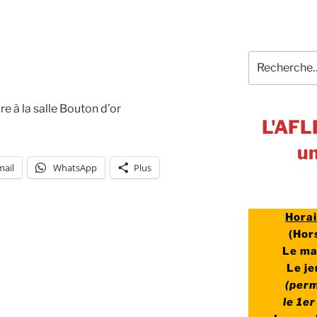
Recherche
pour
:
re à la salle Bouton d’or
L'AFL
un
mail
WhatsApp
Plus
Hora
(
Hors
Le ma
Le j
(per
le 1e