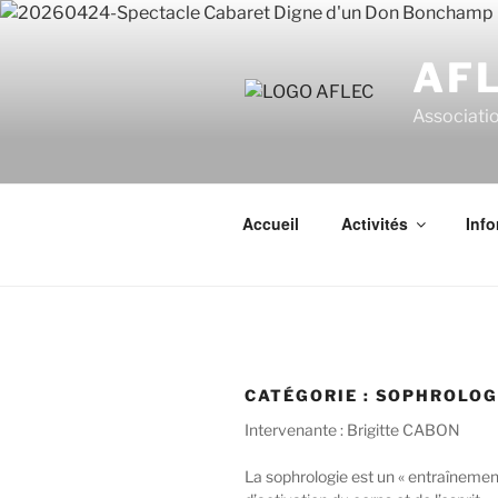
Aller
au
AF
contenu
principal
Associatio
Accueil
Activités
Info
CATÉGORIE :
SOPHROLOG
Intervenante : Brigitte CABON
La sophrologie est un « entraînement