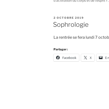
d’activation du corps et de l’esprit » .
PUBLIÉ
2 OCTOBRE 2019
LE
Sophrologie
La rentrée se fera lundi 7 octob
Partager :
Facebook
X
E-