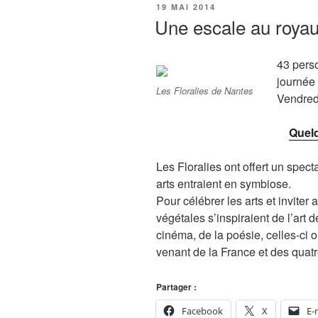
PUBLIÉ
19 MAI 2014
LE
Une escale au royau
43 pers
journée 
Les Floralies de Nantes
Vendred
Quel
Les Floralies ont offert un spec
arts entraient en symbiose.
Pour célébrer les arts et inviter
végétales s’inspiraient de l’art d
cinéma, de la poésie, celles-ci 
venant de la France et des quat
Partager :
Facebook
X
E-