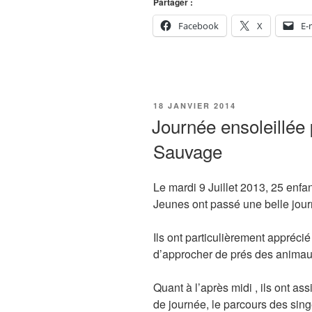
Partager :
Facebook
X
E-
PUBLIÉ
18 JANVIER 2014
LE
Journée ensoleillée 
Sauvage
Le mardi 9 Juillet 2013, 25 enf
Jeunes ont passé une belle jou
Ils ont particulièrement apprécié
d’approcher de prés des animaux
Quant à l’après midi , ils ont as
de journée, le parcours des sin