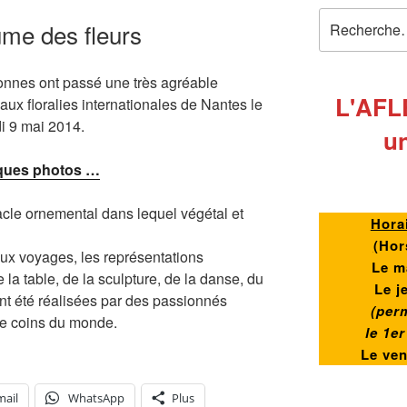
Recherche
me des fleurs
pour
:
onnes ont passé une très agréable
L'AFL
aux floralies internationales de Nantes le
i 9 mai 2014.
un
ques photos …
tacle ornemental dans lequel végétal et
Hora
(
Hor
 aux voyages, les représentations
Le m
e la table, de la sculpture, de la danse, du
Le j
ont été réalisées par des passionnés
(per
re coins du monde.
le 1e
Le ve
mail
WhatsApp
Plus