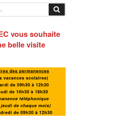
Recherche
EC vous souhaite
e belle visite
ires des permanences
s vacances scolaires)
ardi de 09h30 à 12h30
eudi de 16h30 à 18h30
manence téléphonique
r jeudi de chaque mois)
ndredi de
09h30 à 12h30