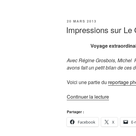
PUBLIÉ
20 MARS 2013
LE
Impressions sur Le
Voyage extraordinai
Avec Régine Grosbois, Michel P
avons fait un petit bilan de ce
Voici une partie du
reportage ph
de
Continuer la lecture
« Impressio
sur
Partager :
Le
Facebook
X
E-
Guatemala 