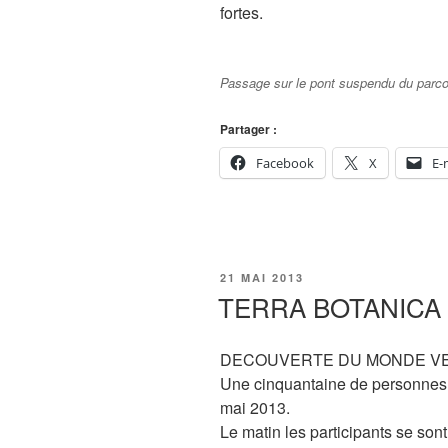
fortes.
Passage sur le pont suspendu du parco
Partager :
Facebook
X
E-
PUBLIÉ
21 MAI 2013
LE
TERRA BOTANICA 2
DECOUVERTE DU MONDE VEG
Une cinquantaine de personnes a 
mai 2013.
Le matin les participants se so