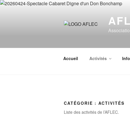
Aller
au
AF
contenu
principal
Associatio
Accueil
Activités
Inf
CATÉGORIE :
ACTIVITÉS
Liste des activités de l’AFLEC.