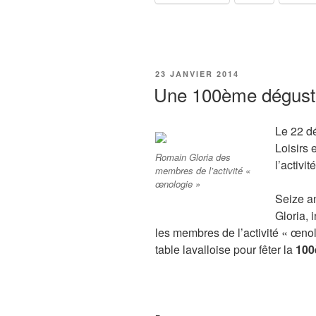
PUBLIÉ
23 JANVIER 2014
LE
Une 100ème dégusta
Le 22 dé
Loisirs 
Romain Gloria des
l’activi
membres de l’activité «
œnologie »
Seize an
Gloria, 
les membres de l’activité « œno
table lavalloise pour fêter la
100