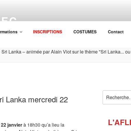
LEC
n Familiale Loisirs et Culture
ormations
INSCRIPTIONS
COSTUMES
Contact
Recherche
ri Lanka mercredi 22
pour
:
L'AFL
 22 janvier
à 18h30 qu’a lieu la