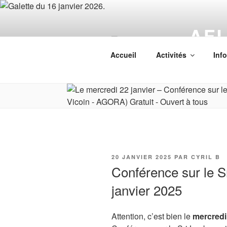
Aller
au
AF
contenu
principal
Associatio
Accueil
Activités
Inf
PUBLIÉ
20 JANVIER 2025
PAR
CYRIL B
LE
Conférence sur le S
janvier 2025
Attention, c’est bien le
mercredi