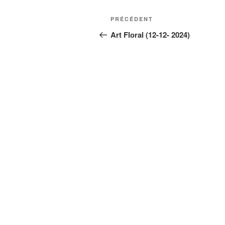
Navigation
Article
PRÉCÉDENT
de
précédent
Art Floral (12-12- 2024)
l’article