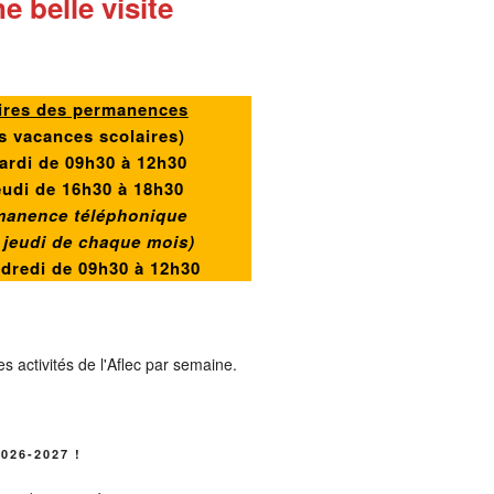
e belle visite
ires des permanences
s vacances scolaires)
ardi de 09h30 à 12h30
eudi de 16h30 à 18h30
manence téléphonique
r jeudi de chaque mois)
ndredi de
09h30 à 12h30
026-2027 !