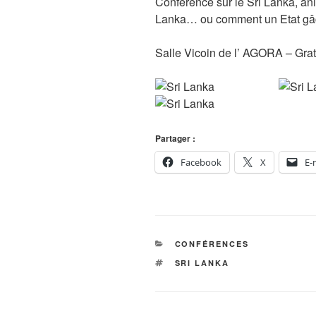
Conférence sur le Sri Lanka, ani
Lanka… ou comment un Etat gâc
Salle Vicoin de l’ AGORA – Gratu
Partager :
Facebook
X
E-
CATÉGORIES
CONFÉRENCES
ÉTIQUETTES
SRI LANKA