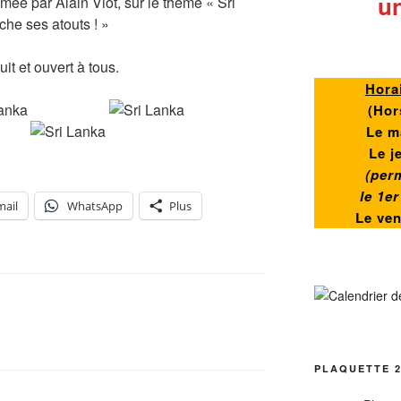
un
mée par Alain Viot, sur le thème « Sri
he ses atouts ! »
it et ouvert à tous.
Hora
(
Hor
Le m
Le j
(per
le 1e
mail
WhatsApp
Plus
Le ve
PLAQUETTE 2