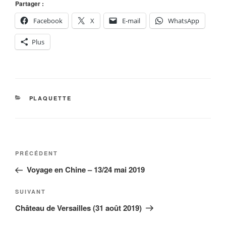
Partager :
Facebook
X
E-mail
WhatsApp
Plus
CATÉGORIES
PLAQUETTE
Navigation
Article
PRÉCÉDENT
de
précédent
Voyage en Chine – 13/24 mai 2019
l’article
Article
SUIVANT
suivant
Château de Versailles (31 août 2019)