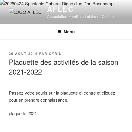
Aller
AFLEC
au
Association Familiale Loisirs et Culture
contenu
principal
Menu
PUBLIÉ
29 AOÛT 2019
PAR
CYRIL
LE
Plaquette des activités de la saison
2021-2022
Passez votre souris sur la plaquette ci-contre et cliquez
pour en prendre connaissance.
plaquette 2021