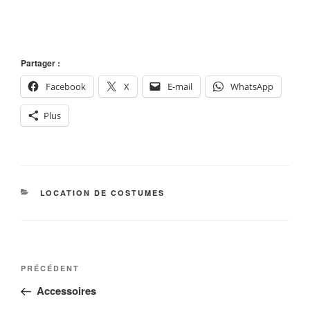
Partager :
Facebook
X
E-mail
WhatsApp
Plus
CATÉGORIES
LOCATION DE COSTUMES
Navigation
Article
PRÉCÉDENT
de
précédent
Accessoires
l’article