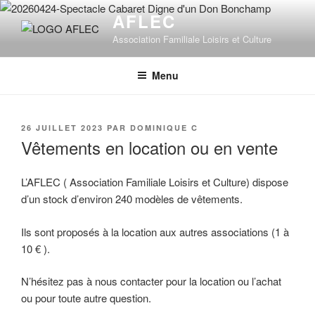
Aller
AFLEC
au
Association Familiale Loisirs et Culture
contenu
principal
Menu
PUBLIÉ
26 JUILLET 2023
PAR
DOMINIQUE C
LE
Vêtements en location ou en vente
L’AFLEC ( Association Familiale Loisirs et Culture) dispose
d’un stock d’environ 240 modèles de vêtements.
Ils sont proposés à la location aux autres associations (1 à
10 € ).
N’hésitez pas à nous contacter pour la location ou l’achat
ou pour toute autre question.