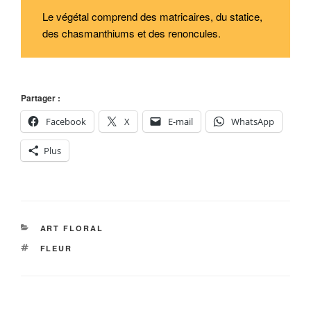
Le végétal comprend des matricaires, du statice,
des chasmanthiums et des renoncules.
Partager :
Facebook
X
E-mail
WhatsApp
Plus
CATÉGORIES
ART FLORAL
ÉTIQUETTES
FLEUR