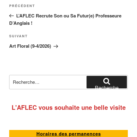
Navigation
Article
PRÉCÉDENT
de
précédent
L’AFLEC Recrute Son ou Sa Futur(e) Professeure
l’article
D’Anglais !
Article
SUIVANT
suivant
Art Floral (9-4/2026)
Recherche
pour
Recherche
:
L'AFLEC vous souhaite une belle visite
Horaires des permanences