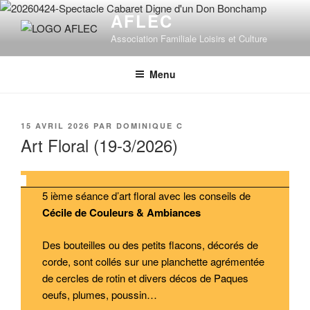
Aller
AFLEC
au
Association Familiale Loisirs et Culture
contenu
principal
Menu
PUBLIÉ
15 AVRIL 2026
PAR
DOMINIQUE C
LE
Art Floral (19-3/2026)
5 ième séance d’art floral avec les conseils de
Cécile de Couleurs & Ambiances
Des bouteilles ou des petits flacons, décorés de
corde, sont collés sur une planchette agrémentée
de cercles de rotin et divers décos de Paques
oeufs, plumes, poussin…