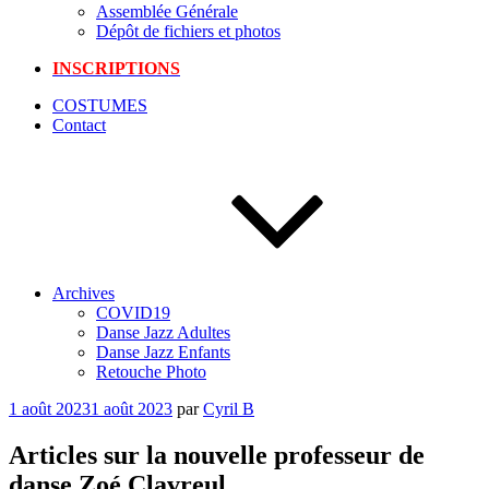
Assemblée Générale
Dépôt de fichiers et photos
INSCRIPTIONS
COSTUMES
Contact
Archives
COVID19
Danse Jazz Adultes
Danse Jazz Enfants
Retouche Photo
Publié
1 août 2023
1 août 2023
par
Cyril B
le
Articles sur la nouvelle professeur de
danse Zoé Clavreul