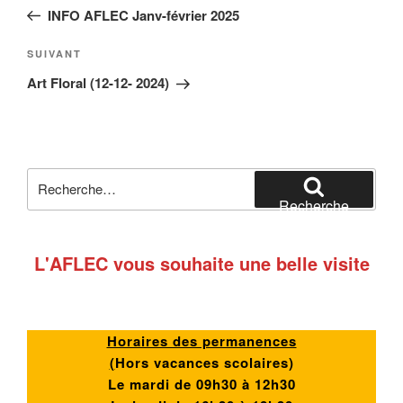
de
précédent
INFO AFLEC Janv-février 2025
l’article
Article
SUIVANT
suivant
Art Floral (12-12- 2024)
Recherche
pour
Recherche
:
L'AFLEC vous souhaite une belle visite
Horaires des permanences
(
Hors vacances scolaires)
Le mardi de 09h30 à 12h30