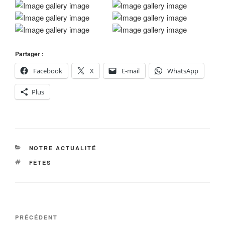
Partager :
Facebook
X
E-mail
WhatsApp
Plus
CATÉGORIES
NOTRE ACTUALITÉ
ÉTIQUETTES
FÊTES
Navigation
Article
PRÉCÉDENT