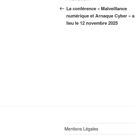
de
précédent
La conférence « Malveillance
numérique et Arnaque Cyber » a
l’article
lieu le 12 novembre 2025
Mentions Légales