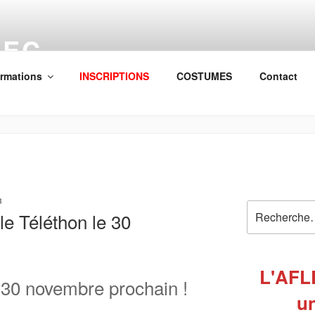
LEC
n Familiale Loisirs et Culture
ormations
INSCRIPTIONS
COSTUMES
Contact
B
Recherche
e Téléthon le 30
pour
:
L'AFL
 30 novembre prochain !
un