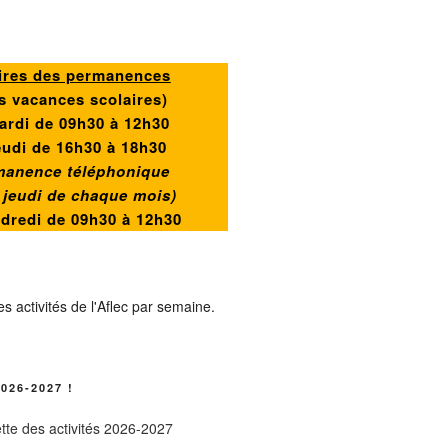
ires des permanences
s vacances scolaires)
ardi de 09h30 à 12h30
eudi de 16h30 à 18h30
manence téléphonique
r jeudi de chaque mois)
ndredi de
09h30 à 12h30
026-2027 !
tte des activités 2026-2027