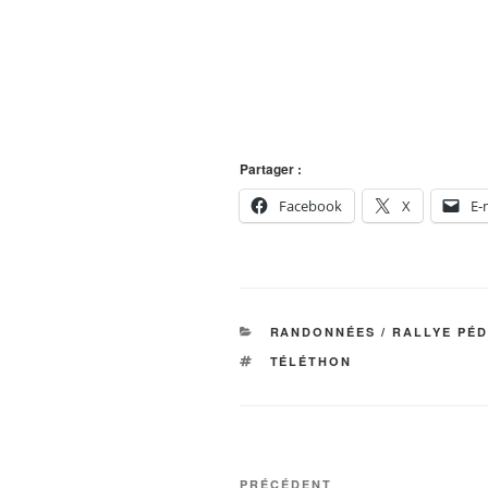
Partager :
Facebook
X
E-
CATÉGORIES
RANDONNÉES / RALLYE PÉ
ÉTIQUETTES
TÉLÉTHON
Navigation
Article
PRÉCÉDENT