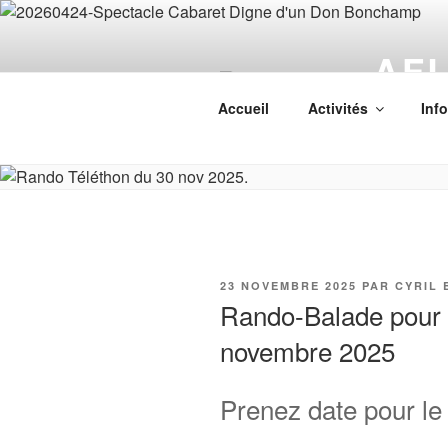
Aller
au
AF
contenu
principal
Associatio
Accueil
Activités
Inf
PUBLIÉ
23 NOVEMBRE 2025
PAR
CYRIL 
LE
Rando-Balade pour l
novembre 2025
Prenez date pour le