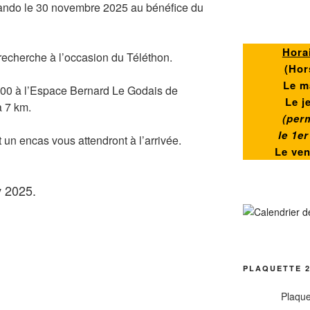
ando le 30 novembre 2025 au bénéfice du
Hora
recherche à l’occasion du Téléthon.
(
Hor
Le m
h00 à l’Espace Bernard Le Godais de
Le j
à 7 km.
(per
le 1e
un encas vous attendront à l’arrivée.
Le ve
PLAQUETTE 2
Plaque