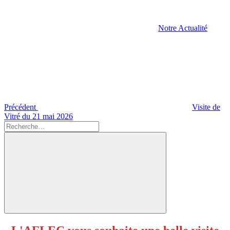
Notre Actualité
Navigation
Article
précédent
de
l’article
Précédent
Visite de
Vitré du 21 mai 2026
Recherche
pour
Recherche
: