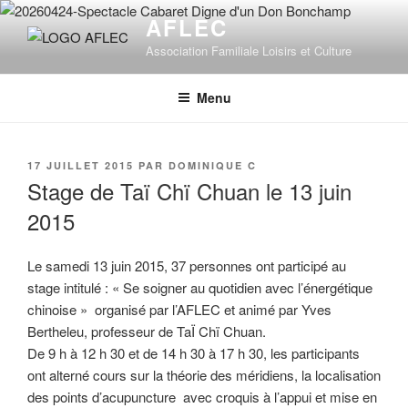
Aller
AFLEC
au
Association Familiale Loisirs et Culture
contenu
principal
Menu
PUBLIÉ
17 JUILLET 2015
PAR
DOMINIQUE C
LE
Stage de Taï Chï Chuan le 13 juin
2015
Le samedi 13 juin 2015, 37 personnes ont participé au
stage intitulé : « Se soigner au quotidien avec l’énergétique
chinoise » organisé par l’AFLEC et animé par Yves
Bertheleu, professeur de TaÏ Chï Chuan.
De 9 h à 12 h 30 et de 14 h 30 à 17 h 30, les participants
ont alterné cours sur la théorie des méridiens, la localisation
des points d’acupuncture avec croquis à l’appui et mise en