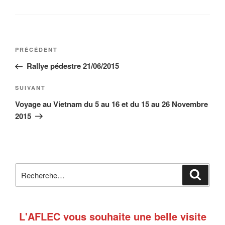
Navigation
Article
PRÉCÉDENT
de
précédent
Rallye pédestre 21/06/2015
l’article
Article
SUIVANT
suivant
Voyage au Vietnam du 5 au 16 et du 15 au 26 Novembre
2015
Recherche
Reche
pour
:
L'AFLEC vous souhaite une belle visite