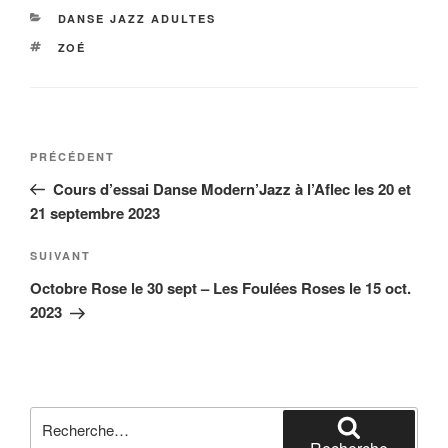
CATÉGORIES
DANSE JAZZ ADULTES
ÉTIQUETTES
ZOÉ
Navigation
Article
PRÉCÉDENT
de
précédent
Cours d’essai Danse Modern’Jazz à l’Aflec les 20 et
l’article
21 septembre 2023
Article
SUIVANT
suivant
Octobre Rose le 30 sept – Les Foulées Roses le 15 oct.
2023
Recherche
pour