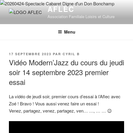
Aller
AFLEC
au
Association Familiale Loisirs et Culture
contenu
principal
Menu
PUBLIÉ
17 SEPTEMBRE 2023
PAR
CYRIL B
LE
Vidéo Modern’Jazz du cours du jeudi
soir 14 septembre 2023 premier
essai
La vidéo de jeudi soir, premier cours d’essai à l’Aflec avec
Zoé ! Bravo ! Vous aussi venez faire un essai !
Venez, partagez, venez, partagez, ven… …, … … 😉