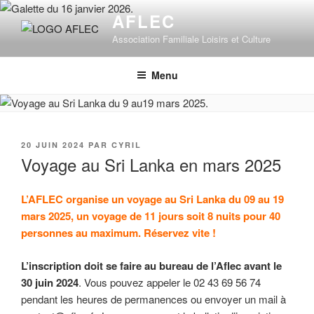
Aller
AFLEC
au
Association Familiale Loisirs et Culture
contenu
principal
Menu
PUBLIÉ
20 JUIN 2024
PAR
CYRIL
LE
Voyage au Sri Lanka en mars 2025
L’AFLEC organise un voyage au Sri Lanka du 09 au 19
mars 2025, un voyage de 11 jours soit 8 nuits pour 40
personnes au maximum. Réservez vite !
L’inscription doit se faire au bureau de l’Aflec avant le
30 juin 2024
. Vous pouvez appeler le 02 43 69 56 74
pendant les heures de permanences ou envoyer un mail à