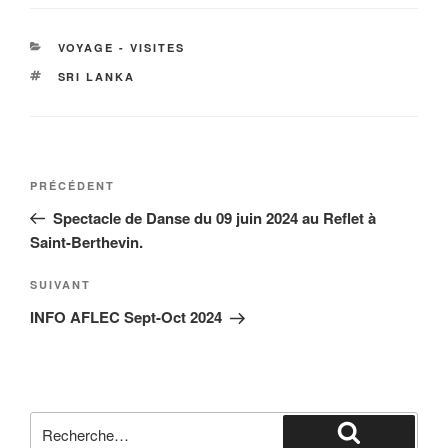
CATÉGORIES
VOYAGE - VISITES
ÉTIQUETTES
SRI LANKA
Navigation
Article
PRÉCÉDENT
de
précédent
Spectacle de Danse du 09 juin 2024 au Reflet à
l’article
Saint-Berthevin.
Article
SUIVANT
suivant
INFO AFLEC Sept-Oct 2024
Recherche
pour